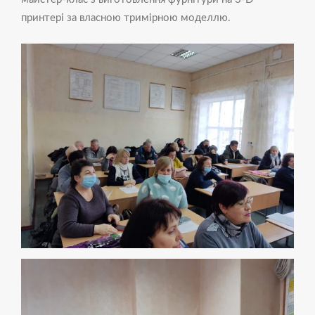
принтері за власною тримірною моделлю.