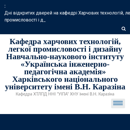
Skip
:
to
Дні відкритих дверей на кафедрі Харчових технологій, ле
content
промисловості і дизайну
Кафедра харчових технологій,
легкої промисловості і дизайну
Навчально-наукового інституту
«Українська інженерно-
педагогічна академія»
Харківського національного
університету імені В.Н. Каразіна
Кафедра ХТЛПД ННІ "УІПА" ХНУ імені В.Н. Каразіна