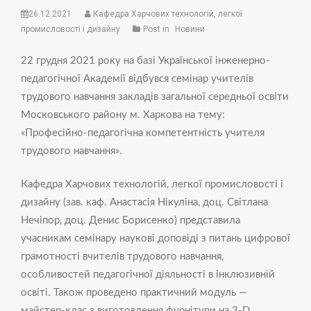
26.12.2021
Кафедра Харчових технологій, легкої
промисловості і дизайну
Post in
Новини
22 грудня 2021 року на базі Української інженерно-
педагогічної Академії відбувся семінар учителів
трудового навчання закладів загальної середньої освіти
Московського району м. Харкова на тему:
«Професійно-педагогічна компетентність учителя
трудового навчання».
Кафедра Харчових технологій, легкої промисловості і
дизайну (зав. каф. Анастасія Нікуліна, доц. Світлана
Нечіпор, доц. Денис Борисенко) представила
учасникам семінару наукові доповіді з питань цифрової
грамотності вчителів трудового навчання,
особливостей педагогічної діяльності в інклюзивній
освіті. Також проведено практичний модуль —
майстер-клас з виготовлення фурнітури на 3-D