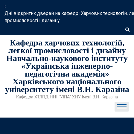
Skip
:
to
Дні відкритих дверей на кафедрі Харчових технологій, ле
content
промисловості і дизайну
Кафедра харчових технологій,
легкої промисловості і дизайну
Навчально-наукового інституту
«Українська інженерно-
педагогічна академія»
Харківського національного
університету імені В.Н. Каразіна
Кафедра ХТЛПД ННІ "УІПА" ХНУ імені В.Н. Каразіна