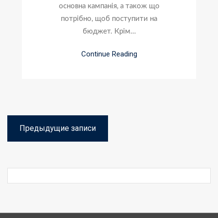
основна кампанія, а також що
потрібно, щоб поступити на
бюджет. Крім…
Continue Reading
Навигация
Предыдущие записи
по
записям