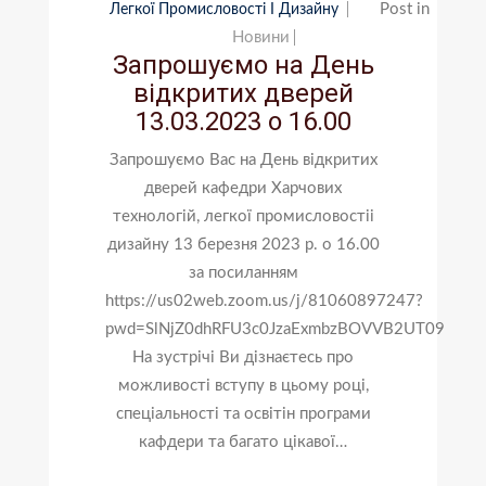
Post in
Легкої Промисловості І Дизайну
Новини
Запрошуємо на День
відкритих дверей
13.03.2023 о 16.00
Запрошуємо Вас на День відкритих
дверей кафедри Харчових
технологій, легкої промисловостіі
дизайну 13 березня 2023 р. о 16.00
за посиланням
https://us02web.zoom.us/j/81060897247?
pwd=SlNjZ0dhRFU3c0JzaExmbzBOVVB2UT09
На зустрічі Ви дізнаєтесь про
можливості вступу в цьому році,
спеціальності та освітін програми
кафдери та багато цікавої…