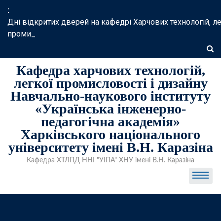
Skip
:
to
Дні відкритих дверей на кафедрі Харчових технологій, ле
content
промисл_
Кафедра харчових технологій,
легкої промисловості і дизайну
Навчально-наукового інституту
«Українська інженерно-
педагогічна академія»
Харківського національного
університету імені В.Н. Каразіна
Кафедра ХТЛПД ННІ "УІПА" ХНУ імені В.Н. Каразіна